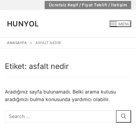
İçeriğe
Ücretsiz Keşif / Fiyat Teklifi / İletişim
atla
HUNYOL
MENÜ
ANASAYFA
ASFALT NEDIR
Etiket:
asfalt nedir
Aradığınız sayfa bulunamadı. Belki arama kutusu
aradığınızı bulma konusunda yardımcı olabilir.
Arama: